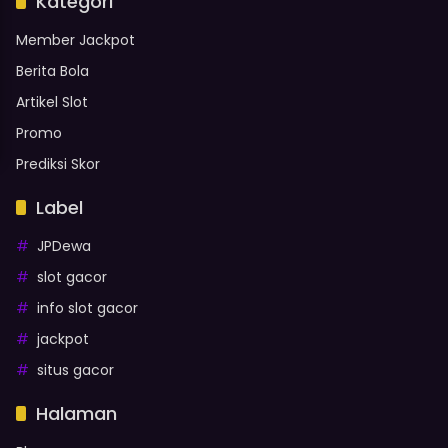
Kategori
Member Jackpot
Berita Bola
Artikel Slot
Promo
Prediksi Skor
Label
JPDewa
slot gacor
info slot gacor
jackpot
situs gacor
Halaman