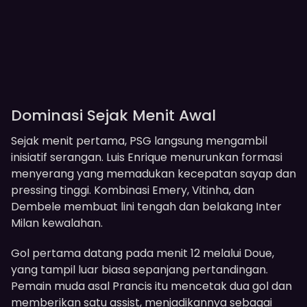
Dominasi Sejak Menit Awal
Sejak menit pertama, PSG langsung mengambil
inisiatif serangan. Luis Enrique menurunkan formasi
menyerang yang memadukan kecepatan sayap dan
pressing tinggi. Kombinasi Emery, Vitinha, dan
Dembele membuat lini tengah dan belakang Inter
Milan kewalahan.
Gol pertama datang pada menit 12 melalui Doue,
yang tampil luar biasa sepanjang pertandingan.
Pemain muda asal Prancis itu mencetak dua gol dan
memberikan satu assist, menjadikannya sebagai