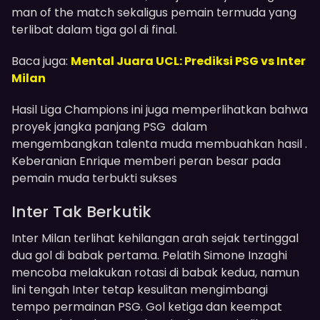
man of the match sekaligus pemain termuda yang
terlibat dalam tiga gol di final.
Baca juga:
Mental Juara UCL: Prediksi PSG vs Inter
Milan
Hasil Liga Champions ini juga memperlihatkan bahwa
proyek jangka panjang PSG dalam
mengembangkan talenta muda membuahkan hasil .
Keberanian Enrique memberi peran besar pada
pemain muda terbukti sukses
Inter Tak Berkutik
Inter Milan terlihat kehilangan arah sejak tertinggal
dua gol di babak pertama. Pelatih Simone Inzaghi
mencoba melakukan rotasi di babak kedua, namun
lini tengah Inter tetap kesulitan mengimbangi
tempo permainan PSG. Gol ketiga dan keempat