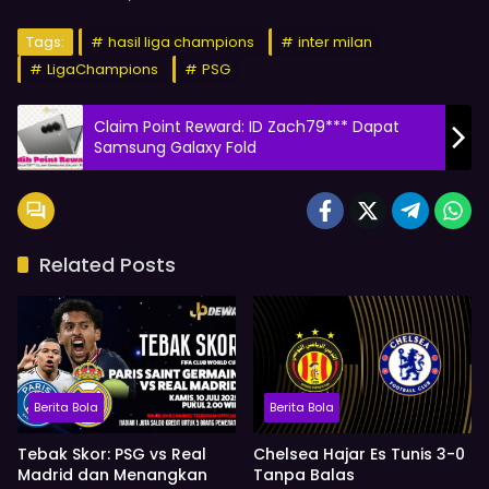
Tags:
hasil liga champions
inter milan
LigaChampions
PSG
Claim Point Reward: ID Zach79*** Dapat
Samsung Galaxy Fold
Related Posts
Berita Bola
Berita Bola
Tebak Skor: PSG vs Real
Chelsea Hajar Es Tunis 3-0
Madrid dan Menangkan
Tanpa Balas