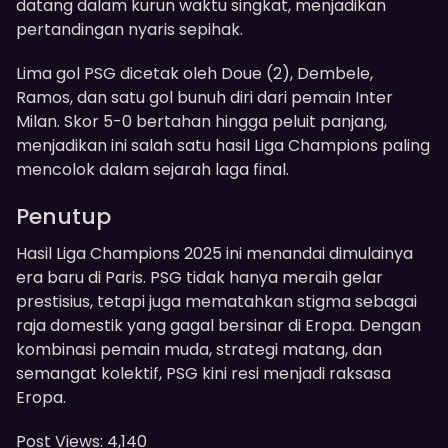
datang dalam kurun waktu singkat, menjadikan
pertandingan nyaris sepihak.
Lima gol PSG dicetak oleh Doue (2), Dembele,
Ramos, dan satu gol bunuh diri dari pemain Inter
Milan. Skor 5-0 bertahan hingga peluit panjang,
menjadikan ini salah satu hasil Liga Champions paling
mencolok dalam sejarah laga final.
Penutup
Hasil Liga Champions 2025 ini menandai dimulainya
era baru di Paris. PSG tidak hanya meraih gelar
prestisius, tetapi juga mematahkan stigma sebagai
raja domestik yang gagal bersinar di Eropa. Dengan
kombinasi pemain muda, strategi matang, dan
semangat kolektif, PSG kini resi menjadi raksasa
Eropa.
Post Views:
4,140