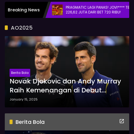
 PULANG 249 JUTA!
PRAGMATIC LAGI PANAS! JOVI**** TEMBUS
Breaking News
**** AUTO SENYUM!
226,62 JUTA DARI BET 720 RIBU!
AO2025
Berita Bola
Novak Djokovic dan Andy Murray
Raih Kemenangan di Debut
Australian Open 2025
January 15, 2025
Berita Bola