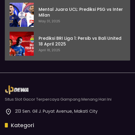
Mental Juara UCL: Prediksi PSG vs Inter
Milan
May 31, 2025
Prediksi BRI Liga 1: Persib vs Bali United
18 April 2025
April 18, 2025
Situs Slot Gacor Terpercaya Gampang Menang Hari Ini
213 Sen. Gil J. Puyat Avenue, Makati City
Kategori