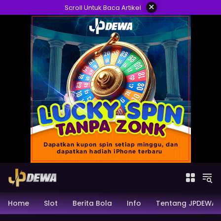
Skip
×
Scroll Untuk Baca Artikel
to
content
Home
Slot
Berita Bola
Info
Tentang JPDEWA