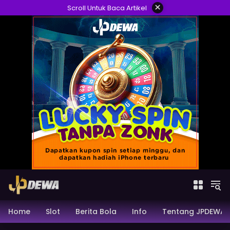
Skip
×
Scroll Untuk Baca Artikel
to
content
Home
Slot
Berita Bola
Info
Tentang JPDEWA