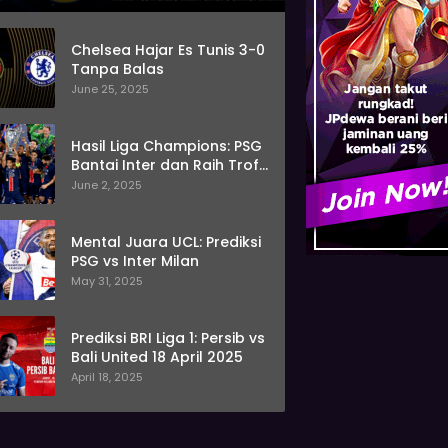
Chelsea Hajar Es Tunis 3-0
Tanpa Balas
June 25, 2025
Hasil Liga Champions: PSG
Bantai Inter dan Raih Trofi
Pertama
June 2, 2025
Mental Juara UCL: Prediksi
PSG vs Inter Milan
May 31, 2025
Prediksi BRI Liga 1: Persib vs
Bali United 18 April 2025
April 18, 2025