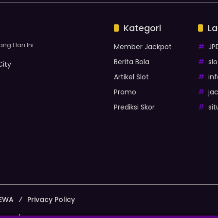
Kategori
La
g Hari Ini
Member Jackpot
JP
Berita Bola
sl
City
Artikel Slot
in
Promo
ja
Prediksi Skor
si
DEWA
Privacy Policy
erved.