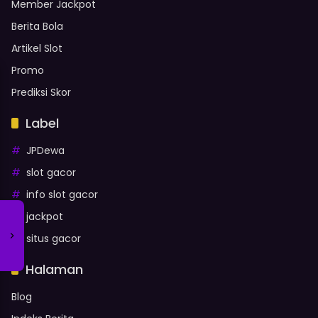
Member Jackpot
Berita Bola
Artikel Slot
Promo
Prediksi Skor
Label
JPDewa
slot gacor
info slot gacor
jackpot
situs gacor
Halaman
Blog