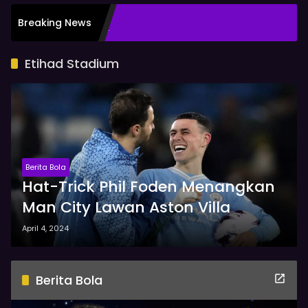
ASIL MANIS! USERID
Breaking News
A TEPAT, ENDINGNYA
Etihad Stadium
Berita Bola
Hat-Trick Phil Foden Menangkan
Man City Lawan Aston Villa
April 4, 2024
Berita Bola