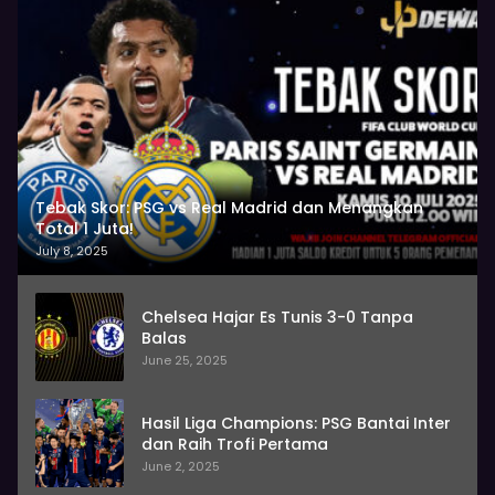
Tebak Skor: PSG vs Real Madrid dan Menangkan
Total 1 Juta!
July 8, 2025
Chelsea Hajar Es Tunis 3-0 Tanpa
Balas
June 25, 2025
Hasil Liga Champions: PSG Bantai Inter
dan Raih Trofi Pertama
June 2, 2025