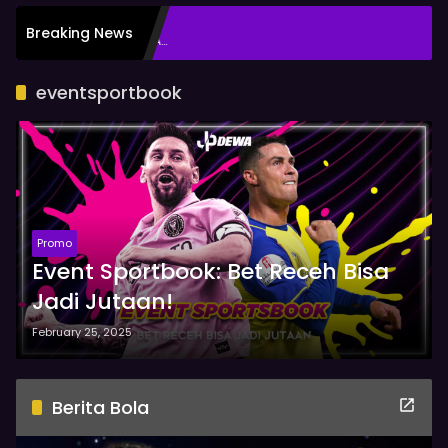
HASIL MANIS! USERID
Breaking News
NYA TEPAT, ENDINGNYA
eventsportbook
Promo
Event Sportbook: Bet Receh Bisa
Jadi Jutaan!
February 25, 2025
Berita Bola