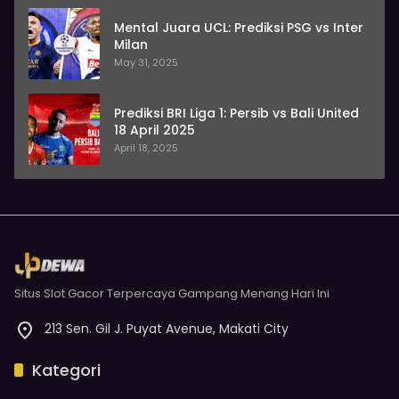
Mental Juara UCL: Prediksi PSG vs Inter
Milan
May 31, 2025
Prediksi BRI Liga 1: Persib vs Bali United
18 April 2025
April 18, 2025
Situs Slot Gacor Terpercaya Gampang Menang Hari Ini
213 Sen. Gil J. Puyat Avenue, Makati City
Kategori