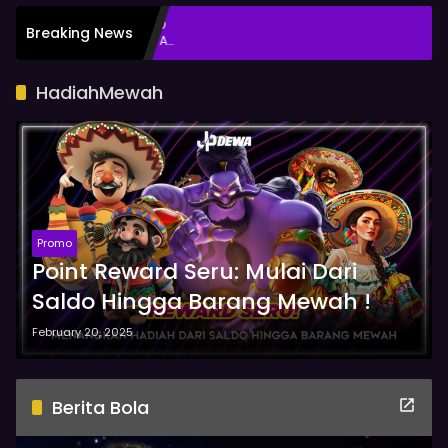
 HASIL MANIS! USERID
Breaking News
NNYA TEPAT, ENDINGNYA
HadiahMewah
Promo
Point Reward Seru: Mulai Dari
Saldo Hingga Barang Mewah !
February 20, 2025
Berita Bola