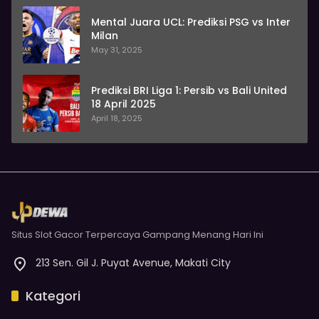
Mental Juara UCL: Prediksi PSG vs Inter
Milan
May 31, 2025
Prediksi BRI Liga 1: Persib vs Bali United
18 April 2025
April 18, 2025
Situs Slot Gacor Terpercaya Gampang Menang Hari Ini
213 Sen. Gil J. Puyat Avenue, Makati City
Kategori