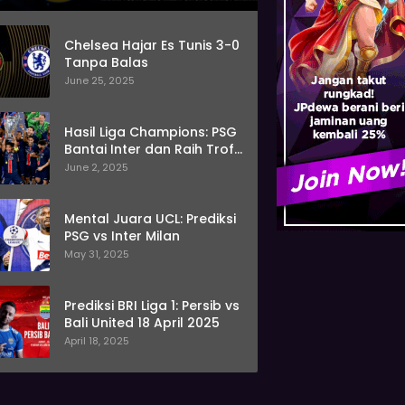
Chelsea Hajar Es Tunis 3-0
Tanpa Balas
June 25, 2025
Hasil Liga Champions: PSG
Bantai Inter dan Raih Trofi
Pertama
June 2, 2025
Mental Juara UCL: Prediksi
PSG vs Inter Milan
May 31, 2025
Prediksi BRI Liga 1: Persib vs
Bali United 18 April 2025
April 18, 2025