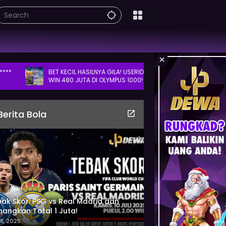
×
BET KECIL HASILNYA GILA! USERID DENO****
SPORTBOOK 
WIN 480 JUTA DI OLYMPUS 1000!
RAVO**** P
LANGSUNG
Berita Bola
ak Skor: PSG vs Real Madrid dan
angkan Total 1 Juta!
 8, 2025