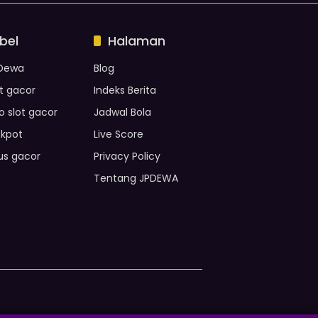
bel
Halaman
Dewa
Blog
ot gacor
Indeks Berita
fo slot gacor
Jadwal Bola
ckpot
Live Score
tus gacor
Privacy Policy
Tentang JPDEWA