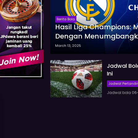
Berita Bola
Hasil Liga Champions: 
Dengan Menumgbangkan
March 13, 2025
Jadwal Bol
Ini
Jadwal Pertand
Jadwal bola 06-