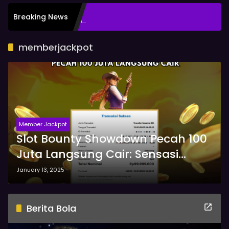
HASIL MANIS! USERID
Breaking News
NYA TEPAT, ENDINGNYA
memberjackpot
Member Jackpot
Slot Bounty Showdown Pecah 100
Juta Langsung Cair: Sensasi
Jackpot yang Mengguncang!
January 13, 2025
Berita Bola