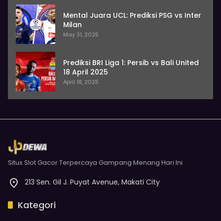
Mental Juara UCL: Prediksi PSG vs Inter
Milan
May 31, 2025
Prediksi BRI Liga 1: Persib vs Bali United
18 April 2025
April 18, 2025
Situs Slot Gacor Terpercaya Gampang Menang Hari Ini
213 Sen. Gil J. Puyat Avenue, Makati City
Kategori