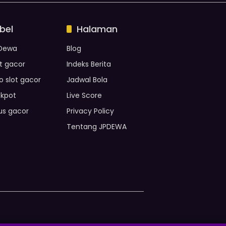
bel
Halaman
Dewa
Blog
ot gacor
Indeks Berita
fo slot gacor
Jadwal Bola
ckpot
Live Score
tus gacor
Privacy Policy
Tentang JPDEWA