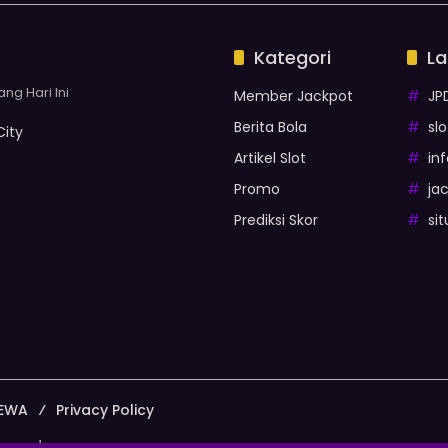
Kategori
La
g Hari Ini
Member Jackpot
JP
Berita Bola
sl
City
Artikel Slot
in
Promo
ja
Prediksi Skor
si
DEWA
Privacy Policy
erved.