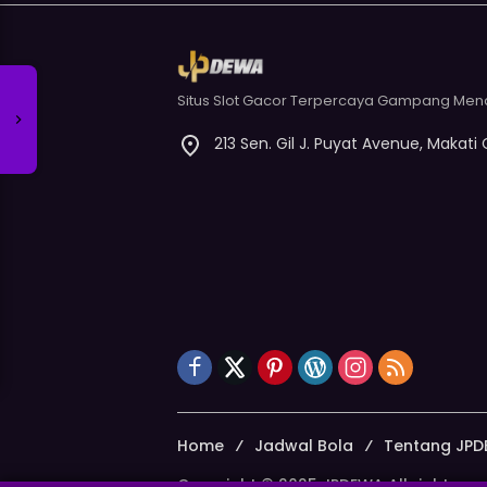
Situs Slot Gacor Terpercaya Gampang Menan
213 Sen. Gil J. Puyat Avenue, Makati 
Home
Jadwal Bola
Tentang JP
Copyright © 2025 JPDEWA All rights res