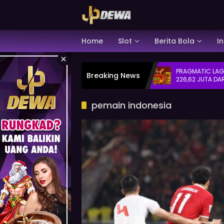
Skip
to
content
Home
Slot
Berita Bola
I
×
MODAL 100 RIBU BAWA PULANG 249 JUTA!
PRAGMATIC LAGI PANA
Breaking News
FREE SPINS BIKIN FAIZ**** AUTO SENYUM!
226,62 JUTA DARI BET 
pemain indonesia