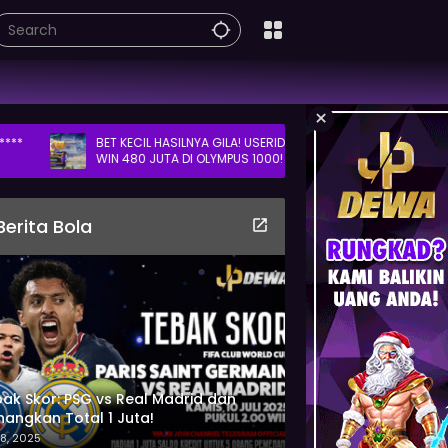
×
BET KECIL HASILNYA GILA! USERID DENO****
SPORTBOOK 
WIN 480 JUTA DI OLYMPUS 1000!
RAVO**** P
LANGSUNG
Berita Bola
ak Skor: PSG vs Real Madrid dan
angkan Total 1 Juta!
 8, 2025