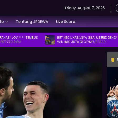
Friday, August 7, 2026
nfo
Tentang JPDEWA
Live Score
 JOVI**** TEMBUS
BET KECIL HASILNYA GILA! USERID DENO****
0 RIBU!
WIN 480 JUTA DI OLYMPUS 1000!
Teb
Men
July