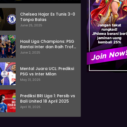
Chelsea Hajar Es Tunis 3-0
Tanpa Balas
June 25, 2025
Hasil Liga Champions: PSG
Bantai Inter dan Raih Trofi
Pertama
June 2, 2025
Mental Juara UCL: Prediksi
PSG vs Inter Milan
May 31, 2025
Prediksi BRI Liga 1: Persib vs
Bali United 18 April 2025
April 18, 2025