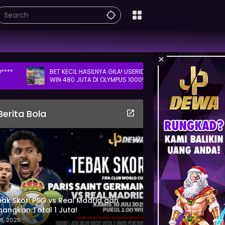
×
BET KECIL HASILNYA GILA! USERID DENO****
SPORTBOOK 
WIN 480 JUTA DI OLYMPUS 1000!
RAVO**** P
LANGSUNG
Berita Bola
ak Skor: PSG vs Real Madrid dan
angkan Total 1 Juta!
 8, 2025