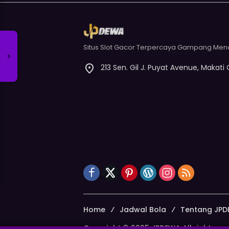
Situs Slot Gacor Terpercaya Gampang Menan
213 Sen. Gil J. Puyat Avenue, Makati 
Home
Jadwal Bola
Tentang JP
Copyright © 2025 JPDEWA All rights res