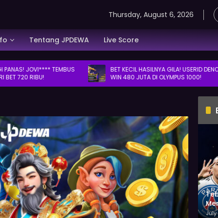
Thursday, August 6, 2026
nfo
Tentang JPDEWA
Live Score
S! JOVI**** TEMBUS
BET KECIL HASILNYA GILA! USERID DENO****
720 RIBU!
WIN 480 JUTA DI OLYMPUS 1000!
Teb
Men
July