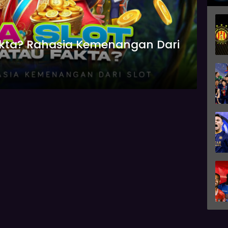
 Fakta? Rahasia Kemenangan Dari