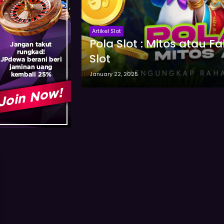
Artikel Slot
Pola Slot : Mitos atau
Slot
January 22, 2025