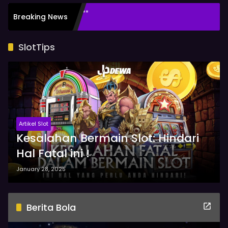
A GILA! USERID DENO****
Breaking News
OLYMPUS 1000!
SlotTips
Artikel Slot
Kesalahan Bermain Slot: Hindari
Hal Fatal ini !
January 28, 2025
Berita Bola