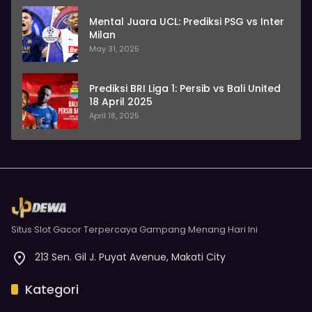
Mental Juara UCL: Prediksi PSG vs Inter
Milan
May 31, 2025
Prediksi BRI Liga 1: Persib vs Bali United
18 April 2025
April 18, 2025
Situs Slot Gacor Terpercaya Gampang Menang Hari Ini
213 Sen. Gil J. Puyat Avenue, Makati City
Kategori