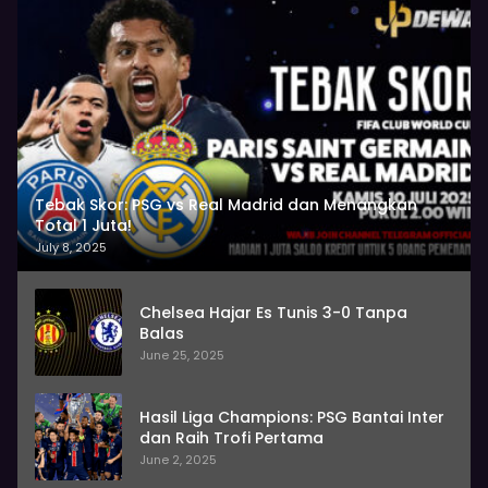
Tebak Skor: PSG vs Real Madrid dan Menangkan
Total 1 Juta!
July 8, 2025
Chelsea Hajar Es Tunis 3-0 Tanpa
Balas
June 25, 2025
Hasil Liga Champions: PSG Bantai Inter
dan Raih Trofi Pertama
June 2, 2025