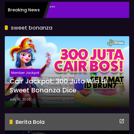
NYA GILA! USERID DENO****
Breaking News
 OLYMPUS 1000!
sweet bonanza
Member Jackpot
Cair Jackpot: 300 Juta Win di
Sweet Bonanza Dice
July 16, 2025
Berita Bola