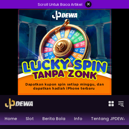
Skip
×
Scroll Untuk Baca Artikel
to
content
Home
Slot
Berita Bola
Info
Tentang JPDEWA