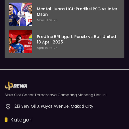
Mental Juara UCL: Prediksi PSG vs Inter
Milan
May 31, 2025
Prediksi BRI Liga 1: Persib vs Bali United
18 April 2025
April 18, 2025
Situs Slot Gacor Terpercaya Gampang Menang Hari Ini
213 Sen. Gil J. Puyat Avenue, Makati City
Kategori