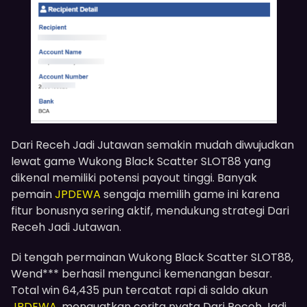
Dari Receh Jadi Jutawan semakin mudah diwujudkan
lewat game Wukong Black Scatter SLOT88 yang
dikenal memiliki potensi payout tinggi. Banyak
pemain
JPDEWA
sengaja memilih game ini karena
fitur bonusnya sering aktif, mendukung strategi Dari
Receh Jadi Jutawan.
Di tengah permainan Wukong Black Scatter SLOT88,
Wend*** berhasil mengunci kemenangan besar.
Total win 64,435 pun tercatat rapi di saldo akun
JPDEWA
, menguatkan cerita nyata Dari Receh Jadi