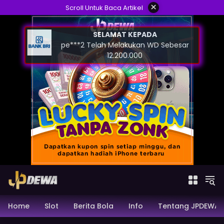
Skip
×
Scroll Untuk Baca Artikel
to
content
SELAMAT KEPADA
pe***2 Telah Melakukan WD Sebesar
12.200.000
Home
Slot
Berita Bola
Info
Tentang JPDEWA