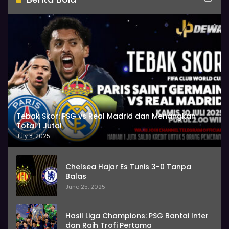
Tebak Skor: PSG vs Real Madrid dan Menangkan
Total 1 Juta!
July 8, 2025
Chelsea Hajar Es Tunis 3-0 Tanpa
Balas
June 25, 2025
Hasil Liga Champions: PSG Bantai Inter
dan Raih Trofi Pertama