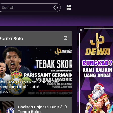
×
Berita Bola
ak Skor: PSG vs Real Madrid dan
angkan Total 1 Juta!
 8, 2025
Chelsea Hajar Es Tunis 3-0
Tanpa Balas