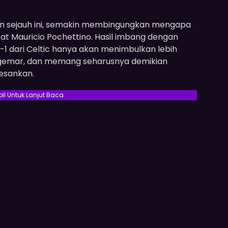
dan sejauh ini, semakin membingungkan mengapa
 Mauricio Pochettino. Hasil imbang dengan
-1 dari Celtic hanya akan menimbulkan lebih
gemar, dan memang seharusnya demikian
esankan.
oll Untuk Lanjut Baca