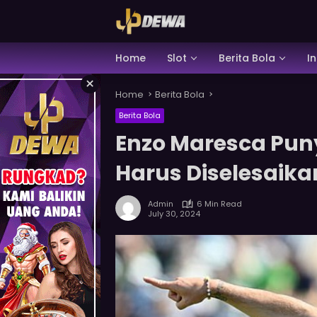
Skip
to
content
SELAMAT KEPADA
Home
Slot
Berita Bola
I
xa*****n Telah Melakukan WD Sebesar
×
2.800.000
Home
Berita Bola
Berita Bola
Enzo Maresca Pun
Harus Diselesaika
Admin
6 Min Read
July 30, 2024