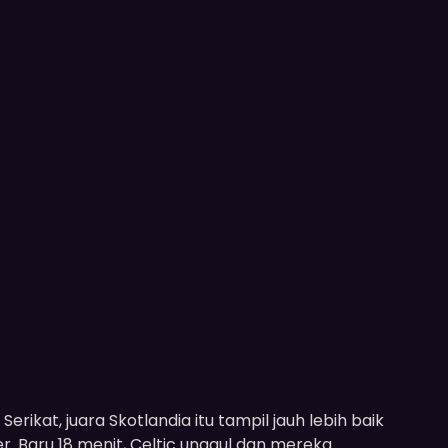
erikat, juara Skotlandia itu tampil jauh lebih baik
r. Baru 18 menit, Celtic unggul dan mereka