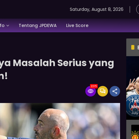
Saturday, August 8, 2026
nfo
Tentang JPDEWA
Live Score
ya Masalah Serius yang
n!
2215
Teb
Men
July