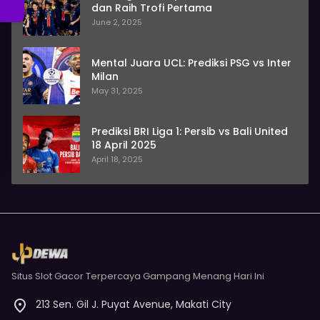
dan Raih Trofi Pertama
June 2, 2025
Mental Juara UCL: Prediksi PSG vs Inter
Milan
May 31, 2025
Prediksi BRI Liga 1: Persib vs Bali United
18 April 2025
April 18, 2025
Situs Slot Gacor Terpercaya Gampang Menang Hari Ini
213 Sen. Gil J. Puyat Avenue, Makati City