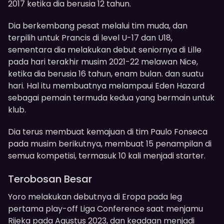
2017 ketika dia berusia 12 tahun.
Dia berkembang pesat melalui tim muda, dan
terpilih untuk Prancis di level U-17 dan U18,
sementara dia melakukan debut seniornya di Lille
pada hari terakhir musim 2021-22 melawan Nice,
ketika dia berusia 16 tahun, enam bulan. dan suatu
hari. Hal itu membuatnya melampaui Eden Hazard
sebagai pemain termuda kedua yang bermain untuk
klub.
Dia terus membuat kemajuan di tim Paulo Fonseca
pada musim berikutnya, membuat 15 penampilan di
semua kompetisi, termasuk 10 kali menjadi starter.
Terobosan Besar
Yoro melakukan debutnya di Eropa pada leg
pertama play-off Liga Conference saat menjamu
Rijeka pada Agustus 2023, dan keadaan menjadi