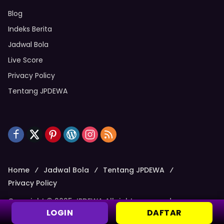
Blog
Indeks Berita
Jadwal Bola
Live Score
Privacy Policy
Tentang JPDEWA
Home
Jadwal Bola
Tentang JPDEWA
Privacy Policy
Copyright © 2025 JPDEWA All rights reserved.
LOGIN
DAFTAR