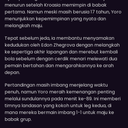
menurun setelah Kroasia memimpin di babak
pertama. Namun meski masih berusia 17 tahun, Yoro
menunjukkan kepemimpinan yang nyata dan
melangkah maju.
Tepat sebelum jeda, ia membantu menyamakan
kedudukan oleh Edon Zhegrova dengan melangkah
ke sepertiga akhir lapangan dan merebut kembali
bola sebelum dengan cerdik menari melewati dua
pemain bertahan dan mengarahkannya ke arah
depan.
Pertandingan masih imbang menjelang waktu
penuh, namun Yoro meraih kemenangan penting
melalui sundulannya pada menit ke-89. Ini memberi
timnya landasan yang kokoh untuk leg kedua, di
mana mereka bermain imbang 1-1 untuk maju ke
babak grup.