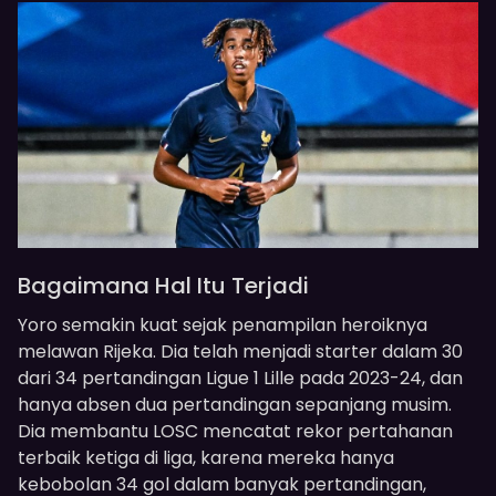
Bagaimana Hal Itu Terjadi
Yoro semakin kuat sejak penampilan heroiknya
melawan Rijeka. Dia telah menjadi starter dalam 30
dari 34 pertandingan Ligue 1 Lille pada 2023-24, dan
hanya absen dua pertandingan sepanjang musim.
Dia membantu LOSC mencatat rekor pertahanan
terbaik ketiga di liga, karena mereka hanya
kebobolan 34 gol dalam banyak pertandingan,