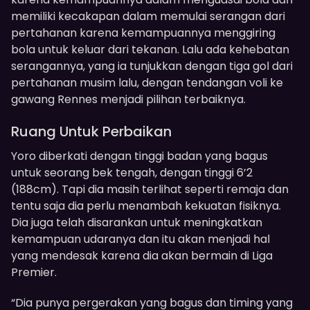
memiliki kecakapan dalam memulai serangan dari
pertahanan karena kemampuannya menggiring
bola untuk keluar dari tekanan. Lalu ada kehebatan
serangannya, yang ia tunjukkan dengan tiga gol dari
pertahanan musim lalu, dengan tendangan voli ke
gawang Rennes menjadi pilihan terbaiknya.
Ruang Untuk Perbaikan
Yoro diberkati dengan tinggi badan yang bagus
untuk seorang bek tengah, dengan tinggi 6’2
(188cm). Tapi dia masih terlihat seperti remaja dan
tentu saja dia perlu menambah kekuatan fisiknya.
Dia juga telah disarankan untuk meningkatkan
kemampuan udaranya dan itu akan menjadi hal
yang mendesak karena dia akan bermain di Liga
Premier.
“Dia punya pergerakan yang bagus dan timing yang