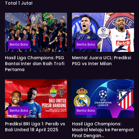
Total 1 Juta!
Berita Bola
Berita Bola
Hasil Liga Champions: PSG
Mental Juara UCL: Prediksi
Bantai Inter dan Raih Trofi
PSG vs Inter Milan
Pertama
Berita Bola
Berita Bola
Prediksi BRI Liga 1: Persib vs
Hasil Liga Champions:
Bali United 18 April 2025
Madrid Melaju ke Perempat
Final Dengan