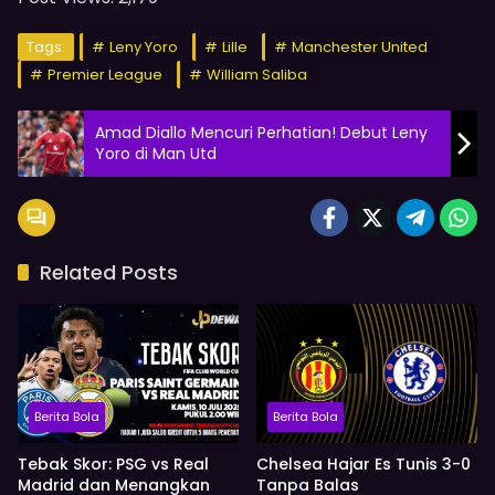
Tags:
Leny Yoro
Lille
Manchester United
Premier League
William Saliba
Amad Diallo Mencuri Perhatian! Debut Leny
Yoro di Man Utd
Related Posts
Berita Bola
Berita Bola
Tebak Skor: PSG vs Real
Chelsea Hajar Es Tunis 3-0
Madrid dan Menangkan
Tanpa Balas