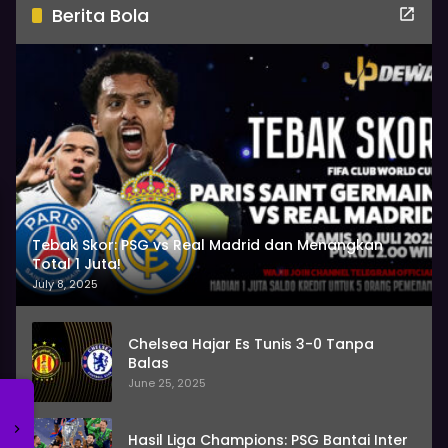
Berita Bola
Tebak Skor: PSG vs Real Madrid dan Menangkan
Total 1 Juta!
July 8, 2025
Chelsea Hajar Es Tunis 3-0 Tanpa
Balas
June 25, 2025
Hasil Liga Champions: PSG Bantai Inter