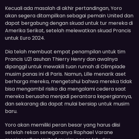
Kecuali ada masalah di akhir pertandingan, Yoro
akan segera ditampilkan sebagai pemain United dan
dapat bergabung dengan skuad untuk tur mereka di
Amerika Serikat, setelah melewatkan skuad Prancis
untuk Euro 2024.
Dia telah membuat empat penampilan untuk tim
Prancis U21 asuhan Thierry Henry dan awalnya
dipanggil untuk mewakili tuan rumah di Olimpiade
musim panas ini di Paris. Namun, Lille menarik aset
berharga mereka, mengetahui bahwa mereka tidak
bisa mengambil risiko dia mengalami cedera saat
mereka berusaha menjadi perantara kepergiannya,
dan sekarang dia dapat mulai bersiap untuk musim
baru.
Yoro akan memiliki peran besar yang harus diisi
setelah rekan senegaranya Raphael Varane