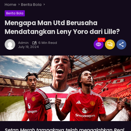
Home
Berita Bola
Berita Bola
Mengapa Man Utd Berusaha
Mendatangkan Leny Yoro dari Lille?
2179
Admin
6 Min Read
July 19, 2024
Setan Merah tampaknya telah mengalahkan Real