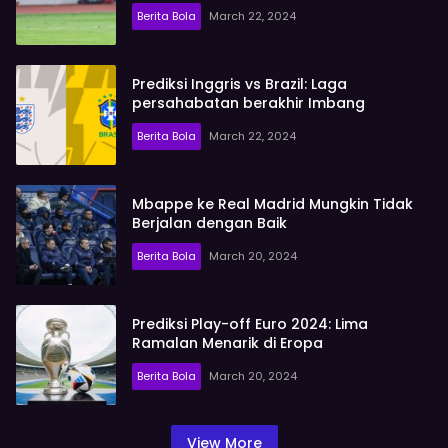
Berita Bola
March 22, 2024
Prediksi Inggris vs Brazil: Laga
persahabatan berakhir Imbang
Berita Bola
March 22, 2024
Mbappe ke Real Madrid Mungkin Tidak
Berjalan dengan Baik
Berita Bola
March 20, 2024
Prediksi Play-off Euro 2024: Lima
Ramalan Menarik di Eropa
Berita Bola
March 20, 2024
View More