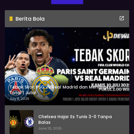
Berita Bola
Tebak Skor: PSG vs Real Madrid dan Menangkan
Total 1 Juta!
July 8, 2025
Chelsea Hajar Es Tunis 3-0 Tanpa
Balas
June 25, 2025