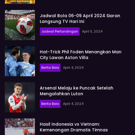
Jadwal Bola 06-09 April 2024 Siaran
Langsung TV Hari Ini
Jadwal Pertandingan
April 5, 2024
Hat-Trick Phil Foden Menangkan Man
City Lawan Aston Villa
Berita Bola
April 4, 2024
Arsenal Melaju ke Puncak Setelah
Mengalahkan Luton
Berita Bola
April 4, 2024
Hasil Indonesia vs Vietnam:
Kemenangan Dramatis Timnas