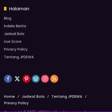
Halaman
Blog
Indeks Berita
Jadwal Bola
Live Score
Privacy Policy
Tentang JPDEWA
Home
Jadwal Bola
Tentang JPDEWA
Privacy Policy