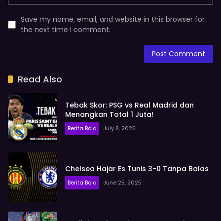
Save my name, email, and website in this browser for
the next time I comment.
Read Also
Tebak Skor: PSG vs Real Madrid dan
Menangkan Total 1 Juta!
Berita Bola
July 8, 2025
Chelsea Hajar Es Tunis 3-0 Tanpa Balas
Berita Bola
June 25, 2025