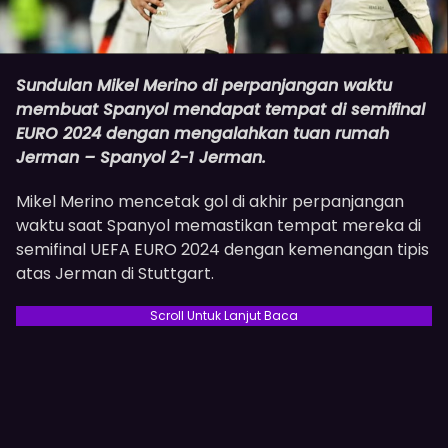
Sundulan Mikel Merino di perpanjangan waktu
membuat Spanyol mendapat tempat di semifinal
EURO 2024 dengan mengalahkan tuan rumah
Jerman – Spanyol 2-1 Jerman.
Mikel Merino mencetak gol di akhir perpanjangan
waktu saat Spanyol memastikan tempat mereka di
semifinal UEFA EURO 2024 dengan kemenangan tipis
atas Jerman di Stuttgart.
Scroll Untuk Lanjut Baca