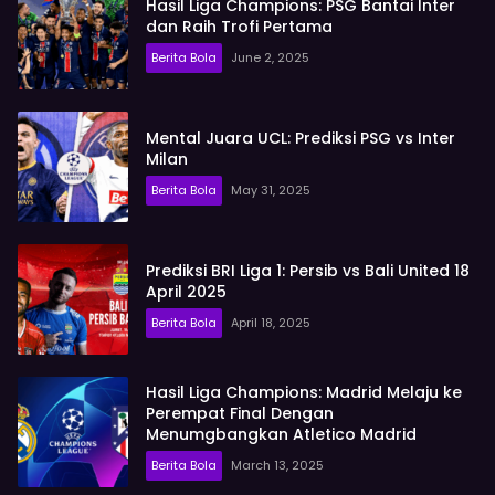
Hasil Liga Champions: PSG Bantai Inter
dan Raih Trofi Pertama
Berita Bola
June 2, 2025
Mental Juara UCL: Prediksi PSG vs Inter
Milan
Berita Bola
May 31, 2025
Prediksi BRI Liga 1: Persib vs Bali United 18
April 2025
Berita Bola
April 18, 2025
Hasil Liga Champions: Madrid Melaju ke
Perempat Final Dengan
Menumgbangkan Atletico Madrid
Berita Bola
March 13, 2025