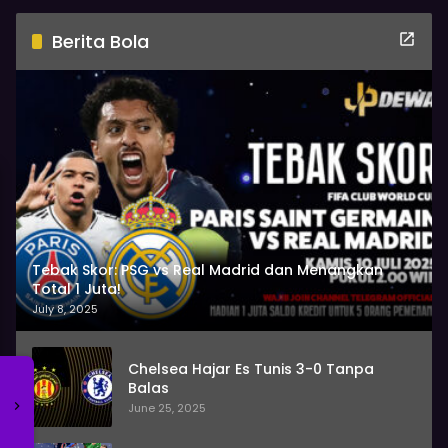
Berita Bola
Tebak Skor: PSG vs Real Madrid dan Menangkan
Total 1 Juta!
July 8, 2025
Chelsea Hajar Es Tunis 3-0 Tanpa
Balas
June 25, 2025