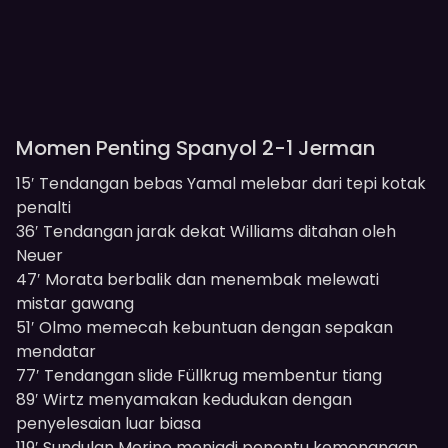
Momen Penting Spanyol 2-1 Jerman
15′ Tendangan bebas Yamal melebar dari tepi kotak
penalti
36′ Tendangan jarak dekat Williams ditahan oleh
Neuer
47′ Morata berbalik dan menembak melewati
mistar gawang
51′ Olmo memecah kebuntuan dengan sepakan
mendatar
77′ Tendangan slide Füllkrug membentur tiang
89′ Wirtz menyamakan kedudukan dengan
penyelesaian luar biasa
119′ Sundulan Merino menjadi penentu kemenangan