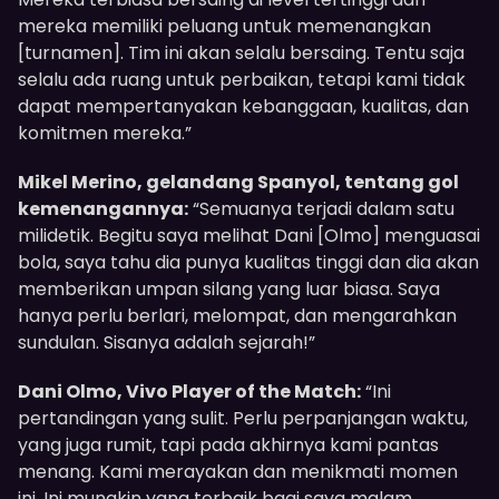
mereka memiliki peluang untuk memenangkan
[turnamen]. Tim ini akan selalu bersaing. Tentu saja
selalu ada ruang untuk perbaikan, tetapi kami tidak
dapat mempertanyakan kebanggaan, kualitas, dan
komitmen mereka.”
Mikel Merino, gelandang Spanyol, tentang gol
kemenangannya:
“Semuanya terjadi dalam satu
milidetik. Begitu saya melihat Dani [Olmo] menguasai
bola, saya tahu dia punya kualitas tinggi dan dia akan
memberikan umpan silang yang luar biasa. Saya
hanya perlu berlari, melompat, dan mengarahkan
sundulan. Sisanya adalah sejarah!”
Dani Olmo, Vivo Player of the Match:
“Ini
pertandingan yang sulit. Perlu perpanjangan waktu,
yang juga rumit, tapi pada akhirnya kami pantas
menang. Kami merayakan dan menikmati momen
ini. Ini mungkin yang terbaik bagi saya malam