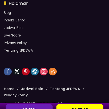
Halaman
Blog
Indeks Berita
Jadwal Bola
Live Score
Privacy Policy
Tentang JPDEWA
Home
Jadwal Bola
Tentang JPDEWA
Privacy Policy
Copyright © 2025 JPDEWA All rights reserved.