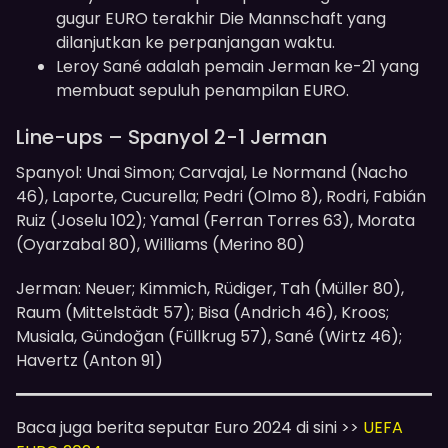
gugur EURO terakhir Die Mannschaft yang
dilanjutkan ke perpanjangan waktu.
Leroy Sané adalah pemain Jerman ke-21 yang
membuat sepuluh penampilan EURO.
Line-ups – Spanyol 2-1 Jerman
Spanyol: Unai Simon; Carvajal, Le Normand (Nacho
46), Laporte, Cucurella; Pedri (Olmo 8), Rodri, Fabián
Ruiz (Joselu 102); Yamal (Ferran Torres 63), Morata
(Oyarzabal 80), Williams (Merino 80)
Jerman: Neuer; Kimmich, Rüdiger, Tah (Müller 80),
Raum (Mittelstädt 57); Bisa (Andrich 46), Kroos;
Musiala, Gündoğan (Füllkrug 57), Sané (Wirtz 46);
Havertz (Anton 91)
Baca juga berita seputar Euro 2024 di sini >>
UEFA