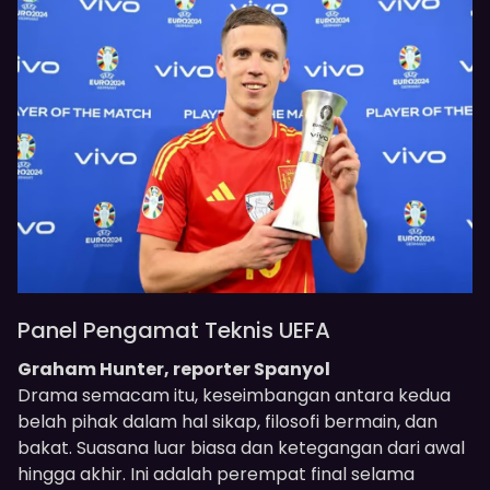
Panel Pengamat Teknis UEFA
Graham Hunter, reporter Spanyol
Drama semacam itu, keseimbangan antara kedua
belah pihak dalam hal sikap, filosofi bermain, dan
bakat. Suasana luar biasa dan ketegangan dari awal
hingga akhir. Ini adalah perempat final selama