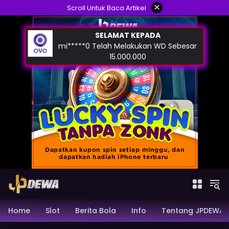
Skip
×
Scroll Untuk Baca Artikel
to
content
Home
Slot
Berita Bola
Info
Tentang JPDEWA