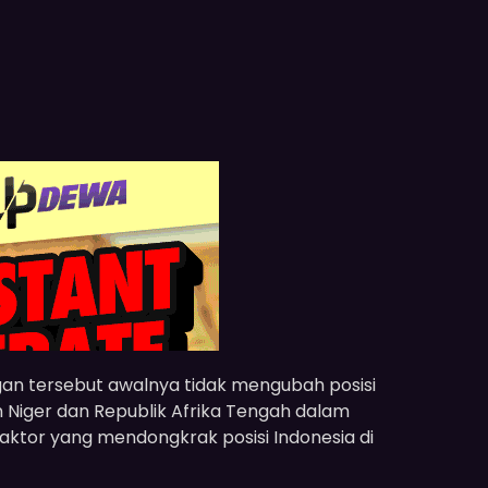
gan tersebut awalnya tidak mengubah posisi
 Niger dan Republik Afrika Tengah dalam
i faktor yang mendongkrak posisi Indonesia di