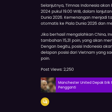
Selanjutnya, Timnas Indonesia akan
2024 pukul 19.00 WIB, dalam lanjuta
Dunia 2026. Kemenangan menjadi ta
otomatis ke Piala Dunia 2026 dan m
Jika berhasil mengalahkan China, 
tambahan 15,31 poin, yang akan mem
Dengan begitu, posisi Indonesia aka
delapan posisi dari Vietnam yang saat
poin.
Post Views:
2,250
Manchester United Depak Erik 
Pengganti