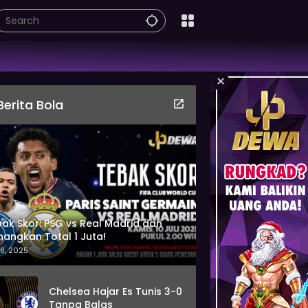
×
Berita Bola
ak Skor: PSG vs Real Madrid dan
angkan Total 1 Juta!
 8, 2025
Chelsea Hajar Es Tunis 3-0
Tanpa Balas