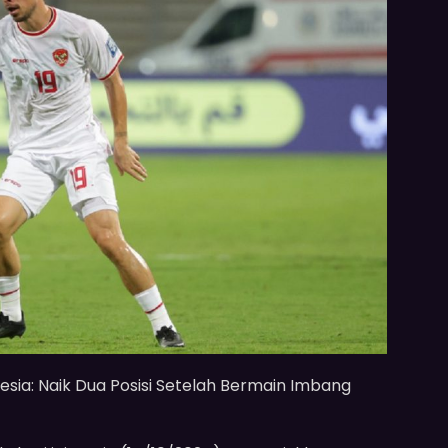
esia: Naik Dua Posisi Setelah Bermain Imbang