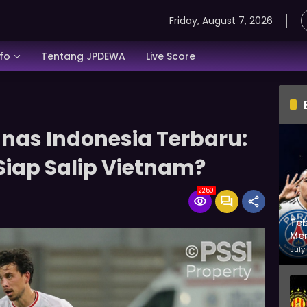
Friday, August 7, 2026
nfo
Tentang JPDEWA
Live Score
mnas Indonesia Terbaru:
Siap Salip Vietnam?
2250
Teb
Men
July