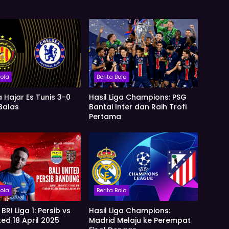
Bola
Berita Bola
 Hajar Es Tunis 3-0
Hasil Liga Champions: PSG
Balas
Bantai Inter dan Raih Trofi
Pertama
Bola
Berita Bola
 BRI Liga 1: Persib vs
Hasil Liga Champions:
ted 18 April 2025
Madrid Melaju ke Perempat