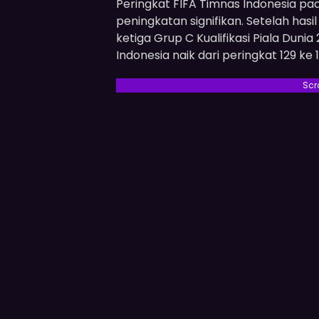
Peringkat FIFA Timnas Indonesia pad
peningkatan signifikan. Setelah ha
ketiga Grup C Kualifikasi Piala Duni
Indonesia naik dari peringkat 129 ke 
Scr