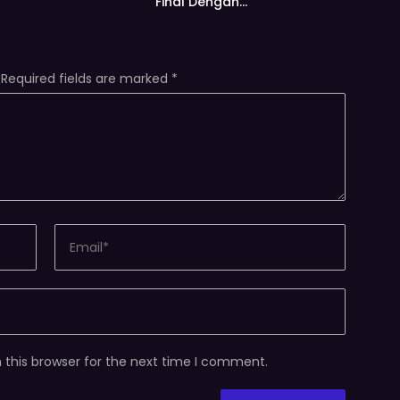
Final Dengan
Menumgbangkan Atletico
Madrid
Required fields are marked
*
 this browser for the next time I comment.