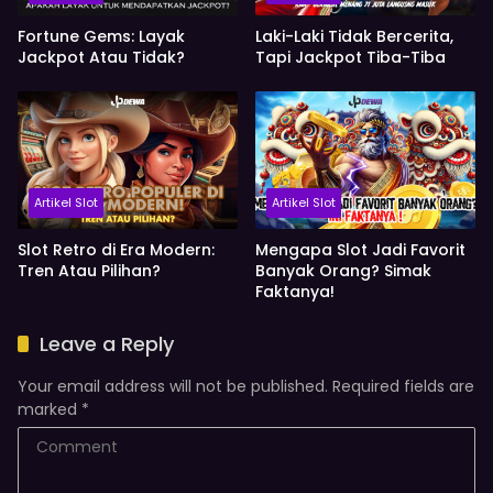
Fortune Gems: Layak
Laki-Laki Tidak Bercerita,
Jackpot Atau Tidak?
Tapi Jackpot Tiba-Tiba
Artikel Slot
Artikel Slot
Slot Retro di Era Modern:
Mengapa Slot Jadi Favorit
Tren Atau Pilihan?
Banyak Orang? Simak
Faktanya!
Leave a Reply
Your email address will not be published.
Required fields are
marked
*