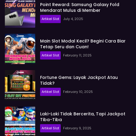
Point Reward: Samsung Galaxy Fold
Mendarat Mulus di Member
Artikel Slot
July 4, 2025
Main Slot Modal Kecil? Begini Cara Biar
Tetap Seru dan Cuan!
Artikel Slot
February 11, 2025
Fortune Gems: Layak Jackpot Atau
Tidak?
Artikel Slot
February 10, 2025
Laki-Laki Tidak Bercerita, Tapi Jackpot
Tiba-Tiba
Artikel Slot
February 9, 2025