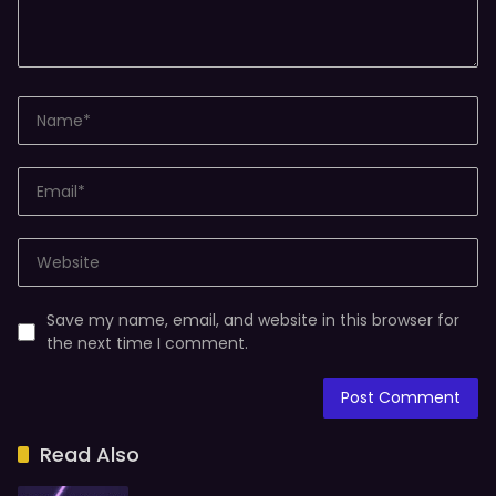
Save my name, email, and website in this browser for
the next time I comment.
Read Also