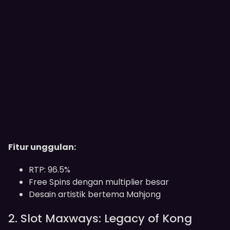
Fitur unggulan:
RTP: 96.5%
Free Spins dengan multiplier besar
Desain artistik bertema Mahjong
2. Slot Maxways: Legacy of Kong