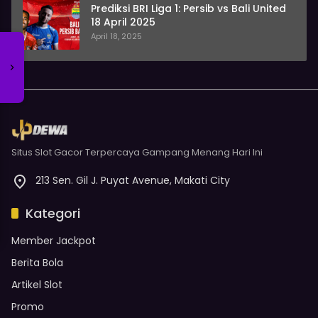
Prediksi BRI Liga 1: Persib vs Bali United
18 April 2025
April 18, 2025
Situs Slot Gacor Terpercaya Gampang Menang Hari Ini
213 Sen. Gil J. Puyat Avenue, Makati City
Kategori
Member Jackpot
Berita Bola
Artikel Slot
Promo