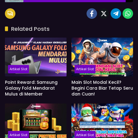
Related Posts
Artikel Slot
Artikel Slot
Point Reward: Samsung
Main Slot Modal Kecil?
Galaxy Fold Mendarat
Begini Cara Biar Tetap Seru
Mulus di Member
dan Cuan!
Artikel Slot
Artikel Slot