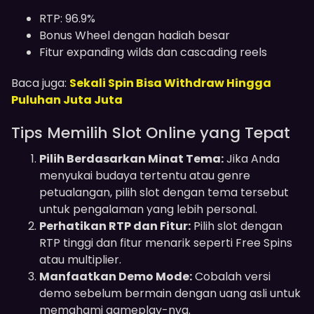
RTP: 96.9%
Bonus Wheel dengan hadiah besar
Fitur expanding wilds dan cascading reels
Baca juga:
Sekali Spin Bisa Withdraw Hingga
Puluhan Juta Juta
Tips Memilih Slot Online yang Tepat
Pilih Berdasarkan Minat Tema:
Jika Anda
menyukai budaya tertentu atau genre
petualangan, pilih slot dengan tema tersebut
untuk pengalaman yang lebih personal.
Perhatikan RTP dan Fitur:
Pilih slot dengan
RTP tinggi dan fitur menarik seperti Free Spins
atau multiplier.
Manfaatkan Demo Mode:
Cobalah versi
demo sebelum bermain dengan uang asli untuk
memahami gameplay-nya.