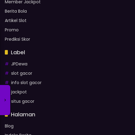
Member Jackpot
Berita Bola
Artikel Slot
Promo
Prediksi Skor
Label
JPDewa
slot gacor
info slot gacor
jackpot
situs gacor
Halaman
Blog