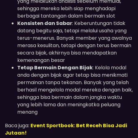
yang melakukan analisis sebelum memulai,
sehingga mereka lebih siap menghadapi
berbagai tantangan dalam bermain slot
Konsisten dan Sabar
: Keberuntungan tidak
datang begitu saja, tetapi melalui usaha yang
terus-menerus. Banyak member yang awalnya
merasa kesulitan, tetapi dengan terus bermain
secara bijak, akhirnya bisa mendapatkan
kemenangan besar
Tetap Bermain Dengan Bijak
: Kelola modal
anda dengan bijak agar tetap bisa menikmati
permainan tanpa tekanan. Banyak yang telah
berhasil mengelola modal mereka dengan baik,
sehingga bisa bermain dalam jangka waktu
yang lebih lama dan meningkatka peluang
menang
Baca juga:
Event Sportbook: Bet Receh Bisa Jadi
Jutaan!