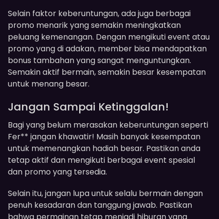
Selain faktor keberuntungan, ada juga berbagai
promo menarik yang semakin meningkatkan
peluang kemenangan. Dengan mengikuti event atau
promo yang di adakan, member bisa mendapatkan
bonus tambahan yang sangat menguntungkan.
Semakin aktif bermain, semakin besar kesempatan
untuk menang besar.
Jangan Sampai Ketinggalan!
Bagi yang belum merasakan keberuntungan seperti
Fer** jangan khawatir! Masih banyak kesempatan
untuk memenangkan hadiah besar. Pastikan anda
tetap aktif dan mengikuti berbagai event spesial
dan promo yang tersedia.
Selain itu, jangan lupa untuk selalu bermain dengan
penuh kesadaran dan tanggung jawab. Pastikan
bahwa permainan tetap menjadi hiburan yang