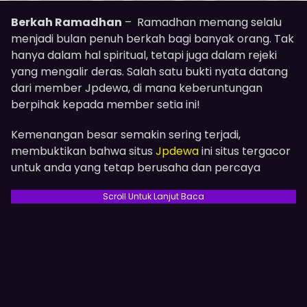
Berkah Ramadhan
– Ramadhan memang selalu
menjadi bulan penuh berkah bagi banyak orang. Tak
hanya dalam hal spiritual, tetapi juga dalam rejeki
yang mengalir deras. Salah satu bukti nyata datang
dari member Jpdewa, di mana keberuntungan
berpihak kepada member setia ini!
Kemenangan besar semakin sering terjadi,
membuktikan bahwa situs
Jpdewa
ini situs tergacor
untuk anda yang tetap berusaha dan percaya
Scroll Untuk Lanjut Baca