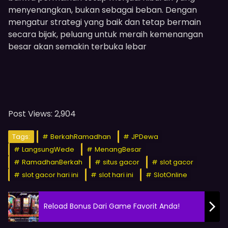
menyenangkan, bukan sebagai beban. Dengan
mengatur strategi yang baik dan tetap bermain
secara bijak, peluang untuk meraih kemenangan
besar akan semakin terbuka lebar
Post Views:
2,904
Tags:
BerkahRamadhan
JPDewa
LangsungWede
MenangBesar
RamadhanBerkah
situs gacor
slot gacor
slot gacor hari ini
slot hari ini
SlotOnline
Reload Bonus Dari Game Favorit Anda!