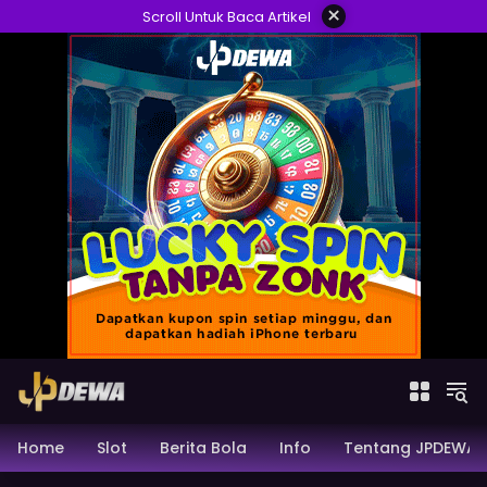
Skip
×
Scroll Untuk Baca Artikel
to
content
Home
Slot
Berita Bola
Info
Tentang JPDEWA