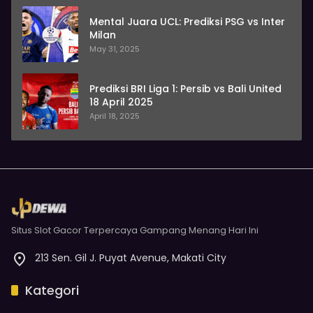
Mental Juara UCL: Prediksi PSG vs Inter
Milan
May 31, 2025
Prediksi BRI Liga 1: Persib vs Bali United
18 April 2025
April 18, 2025
Situs Slot Gacor Terpercaya Gampang Menang Hari Ini
213 Sen. Gil J. Puyat Avenue, Makati City
Kategori