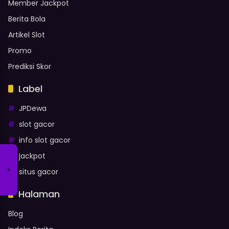
Member Jackpot
Berita Bola
Artikel Slot
Promo
Prediksi Skor
Label
JPDewa
slot gacor
info slot gacor
jackpot
situs gacor
Halaman
Blog