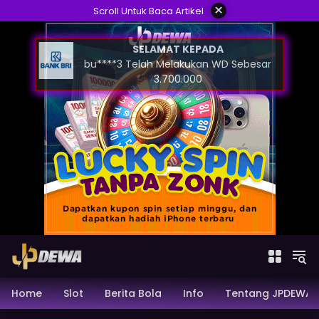
Skip
×
Scroll Untuk Baca Artikel
to
content
SELAMAT KEPADA
bu****3 Telah Melakukan WD Sebesar
3.700.000
Home
Slot
Berita Bola
Info
Tentang JPDEWA