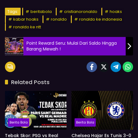
Tags:
beritabola
cristianoronaldo
hoaks
kabar hoaks
ronaldo
ronaldo ke indonesia
ronaldo ke ntt
Point Reward Seru: Mulai Dari Saldo Hingga
Barang Mewah !
Related Posts
Berita Bola
Berita Bola
Tebak Skor: PSG vs Real
Chelsea Hajar Es Tunis 3-0