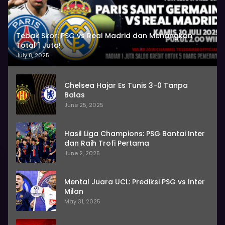
Tebak Skor: PSG vs Real Madrid dan Menangkan
Total 1 Juta!
July 8, 2025
Chelsea Hajar Es Tunis 3-0 Tanpa
Balas
June 25, 2025
Hasil Liga Champions: PSG Bantai Inter
dan Raih Trofi Pertama
June 2, 2025
Mental Juara UCL: Prediksi PSG vs Inter
Milan
May 31, 2025