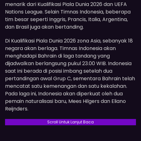
menarik dari Kualifikasi Piala Dunia 2026 dan UEFA
Nations League. Selain Timnas Indonesia, beberapa
tim besar seperti Inggris, Prancis, Italia, Argentina,
dan Brasil juga akan bertanding.
Di Kualifikasi Piala Dunia 2026 zona Asia, sebanyak 18
negara akan berlaga. Timnas Indonesia akan
menghadapi Bahrain di laga tandang yang
dijadwalkan berlangsung pukul 23.00 WIB. Indonesia
saat ini berada di posisi imbang setelah dua
pertandingan awal Grup C, sementara Bahrain telah
mencatat satu kemenangan dan satu kekalahan.
Pada laga ini, Indonesia akan diperkuat oleh dua
pemain naturalisasi baru, Mees Hilgers dan Eliano
Reijnders.
Scroll Untuk Lanjut Baca