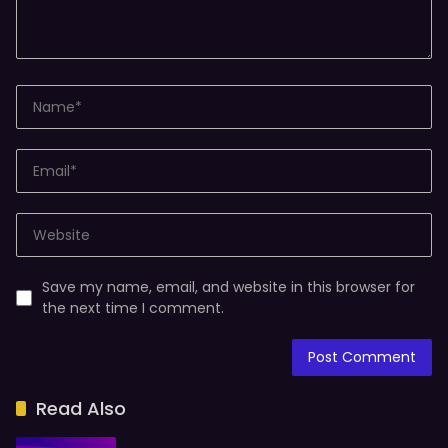
Save my name, email, and website in this browser for
the next time I comment.
Read Also