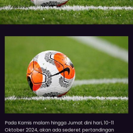
Pada Kamis malam hingga Jumat dini hari, 10-11
Oktober 2024, akan ada sederet pertandingan