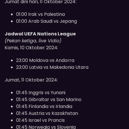
Jumat dini hari, 11 Oktober 2024:
01:00 Irak vs Palestina
01:00 Arab Saudi vs Jepang
Jadwal UEFA Nations League
(Pekan ketiga, live Vidio)
Kamis, 10 Oktober 2024:
23:00 Moldova vs Andorra
23:00 Latvia vs Makedonia Utara
Jumat, 11 Oktober 2024:
01:45 Inggris vs Yunani
01:45 Gibraltar vs San Marino
01:45 Finlandia vs Irlandia
01:45 Austria vs Kazakhstan
01:45 Israel vs Prancis
01:45 Norwegia vs Slovenia